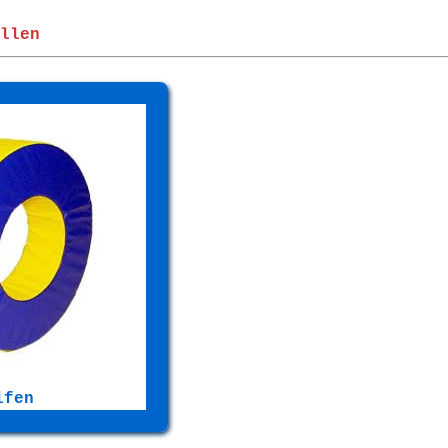
llen
ifen