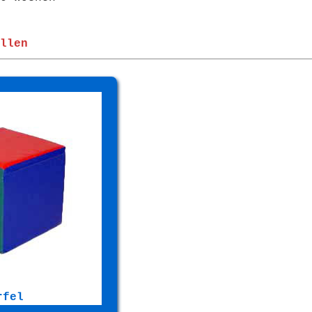
llen
rfel