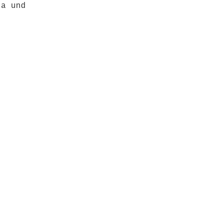
ta und
-
,