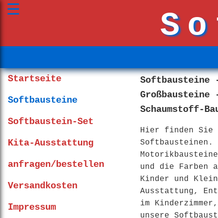
☰
So
Startseite
Softbausteine 
Großbausteine 
Softbausteine
Schaumstoff-Ba
Softbaustein-Set
Hier finden Sie 
Kita-Ausstattung
Softbausteinen. 
Motorikbausteine
anfragen/bestellen
und die Farben a
Kinder und Klein
Versandkosten
Ausstattung, Ent
im Kinderzimmer,
Impressum
unsere Softbaust