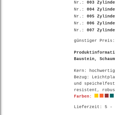
Nr.:
003 Zylind
Nr.:
004 Zylind
Nr.:
005 Zylind
Nr.:
006 Zylind
Nr.:
007 Zylind
günstiger Preis
Produktinformati
Baustein, Schaum
Kern: hochwertig
Bezug: Leichtpla
und speichelfest
resistent, robus
Farben:
Lieferzeit: 5 - 