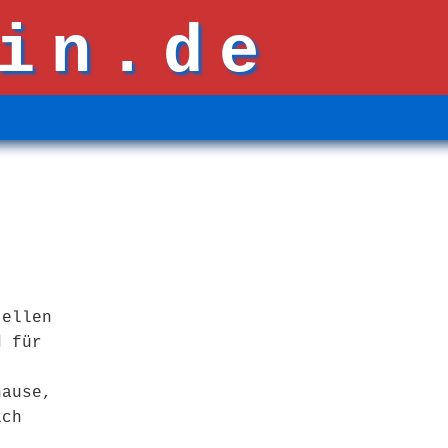
in.de
tellen
d für
hause,
ich