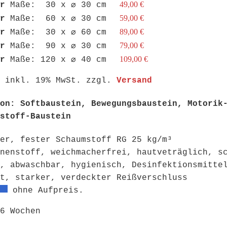
49,00 €
er
Maße: 30 x ⌀ 30 cm
59,00 €
er
Maße: 60 x ⌀ 30 cm
89,00 €
er
Maße: 30 x ⌀ 60 cm
79,00 €
er
Maße: 90 x ⌀ 30 cm
109,00 €
er
Maße: 120 x ⌀ 40 cm
: inkl. 19% MwSt. zzgl.
Versand
on: Softbaustein, Bewegungsbaustein, Motorik
stoff-Baustein
er, fester Schaumstoff RG 25 kg/m³
nenstoff, weichmacherfrei, hautveträglich, s
, abwaschbar, hygienisch, Desinfektionsmitte
t, starker, verdeckter Reißverschluss
ohne Aufpreis.
6 Wochen